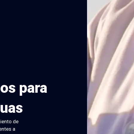
os para
guas
iento de
entes a