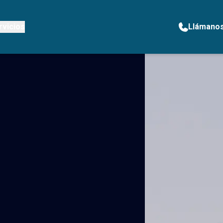
rvicios
Llámano