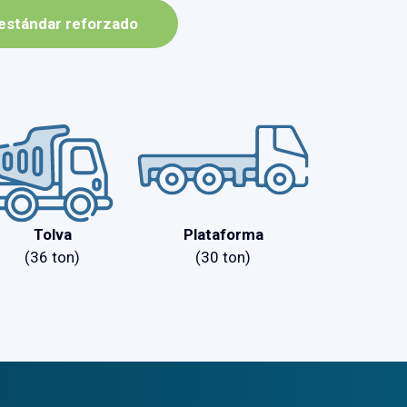
 estándar reforzado
Tolva
Plataforma
(36 ton)
(30 ton)