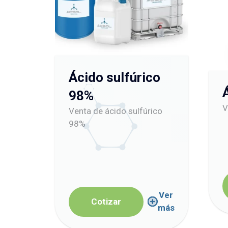
Ácido sulfúrico
98%
V
Venta de ácido sulfúrico
98%
Ver
Cotizar
más