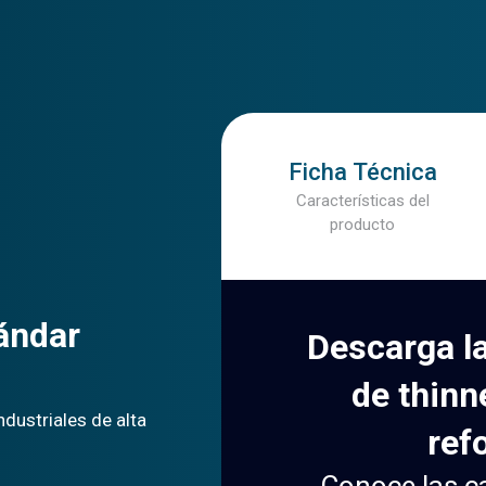
Ficha Técnica
Características del
producto
ándar
Descarga la
de thinn
ndustriales de alta
ref
Conoce las ca