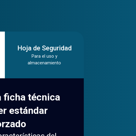
Hoja de Seguridad
Para el uso y
almacenamiento
 ficha técnica
er estándar
orzado
racterísticas del