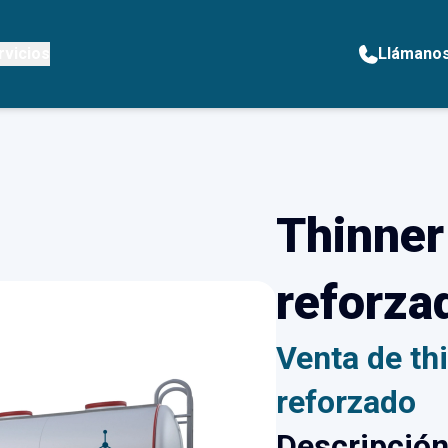
rvicios
Llámano
Thinner
reforza
Venta de th
reforzado
Descripció