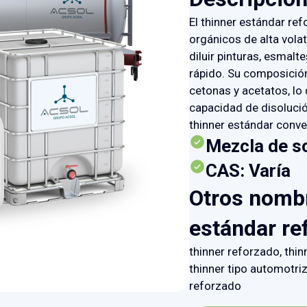
El thinner estándar re
orgánicos de alta volat
diluir pinturas, esmalt
rápido. Su composición
cetonas y acetatos, lo
capacidad de disoluci
thinner estándar conve
Mezcla de s
CAS: Varía
Otros nombr
estándar re
thinner reforzado, thin
thinner tipo automotri
reforzado