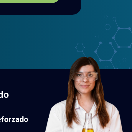
do
eforzado