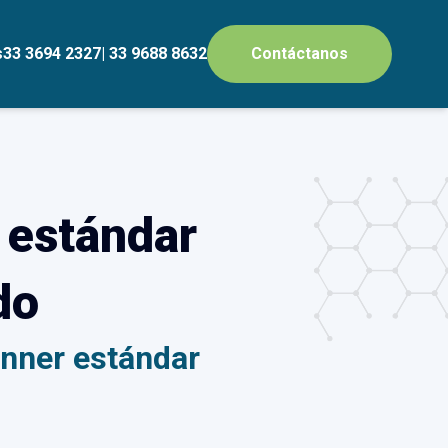
s
33 3694 2327
| 33 9688 8632
Contáctanos
 estándar
do
inner estándar
n