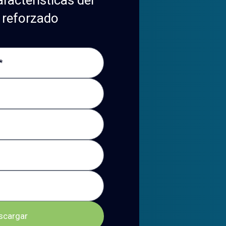
 reforzado
scargar