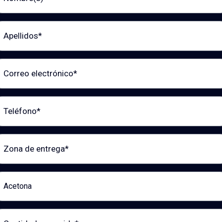
llidos
reo electrónico
éfono
a de entrega
ducto de interés
tidad requerida