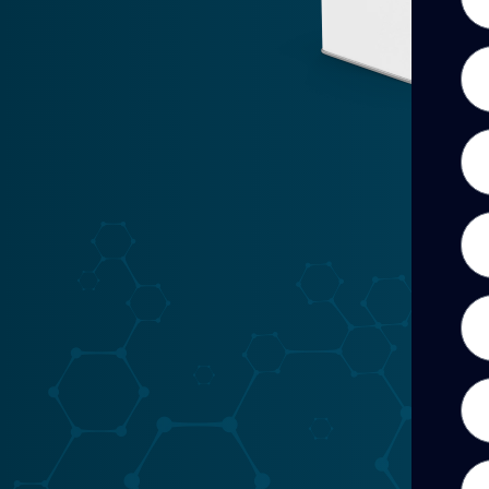
Ape
Cor
Tel
Zon
Pro
Can