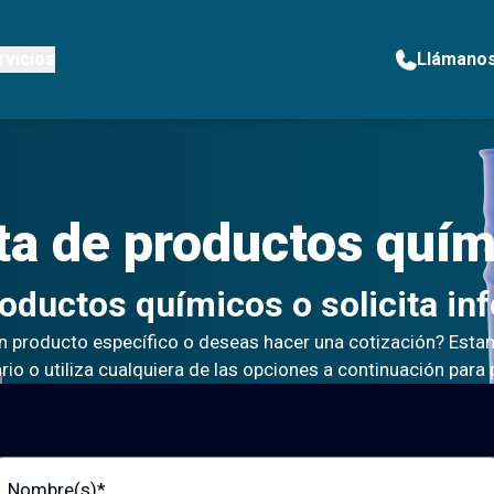
rvicios
Llámano
ta de
productos quím
roductos químicos o solicita in
n producto específico o deseas hacer una cotización? Estam
io o utiliza cualquiera de las opciones a continuación para
bre (s)