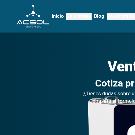
Inicio
Soluciones
Blog
Nosotros
Se
Ven
Cotiza p
¿Tienes dudas sobre u
Completa el formular
Nom