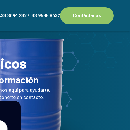
s
33 3694 2327
| 33 9688 8632
Contáctanos
icos
formación
os aquí para ayudarte.
 ponerte en contacto.