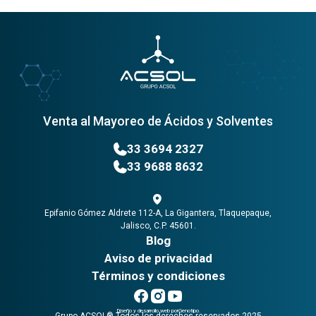
Venta al Mayoreo de Ácidos y Solventes
33 3694 2327
33 9688 8632
Epifanio Gómez Aldrete 112-A, La Gigantera, Tlaquepaque,
Jalisco, C.P. 45601.
Blog
Aviso de privacidad
Términos y condiciones
Grupo ACSOL
Grupo ACSOL
Grupo ACSOL
Diseño y desarrollo web por
Genotipo.
Grupo ACSOL® Todos los derechos reservados 2025