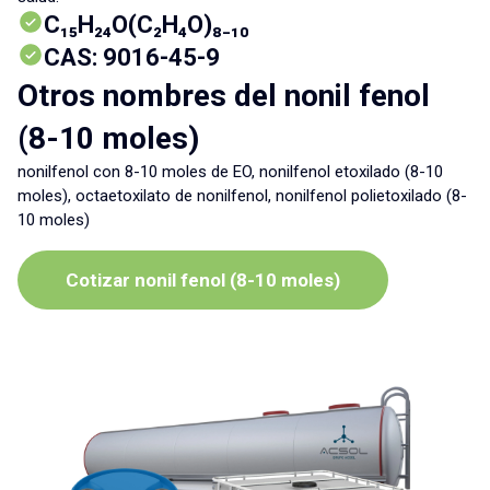
C₁₅H₂₄O(C₂H₄O)₈₋₁₀
CAS: 9016-45-9
Otros nombres del nonil fenol
(8-10 moles)
nonilfenol con 8-10 moles de EO, nonilfenol etoxilado (8-10
moles), octaetoxilato de nonilfenol, nonilfenol polietoxilado (8-
10 moles)
Cotizar nonil fenol (8-10 moles)