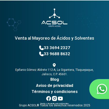
Venta al Mayoreo de Ácidos y Solventes
33 3694 2327
33 9688 8632
Epifanio Gómez Aldrete 112-A, La Gigantera, Tlaquepaque,
Jalisco, C.P. 45601.
Blog
Aviso de privacidad
Términos y condiciones
Grupo ACSOL
Grupo ACSOL
Grupo ACSOL
Diseño y desarrollo web por
Genotipo.
Grupo ACSOL® Todos los derechos reservados 2025