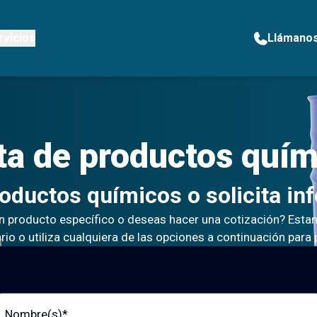
rvicios
Llámano
ta de
productos quím
roductos químicos o solicita in
n producto específico o deseas hacer una cotización? Estam
io o utiliza cualquiera de las opciones a continuación para
bre (s)