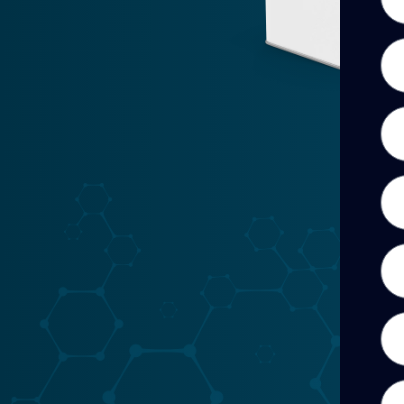
Ape
Cor
Tel
Zon
Pro
Can