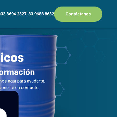
s
33 3694 2327
| 33 9688 8632
Contáctanos
icos
formación
os aquí para ayudarte.
 ponerte en contacto.