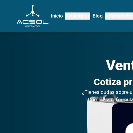
Inicio
Soluciones
Blog
Nosotros
Se
Ven
Cotiza p
¿Tienes dudas sobre u
Completa el formular
Nom