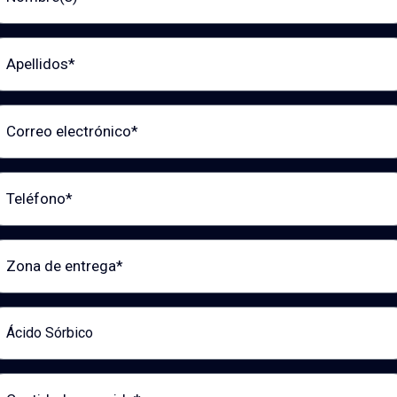
llidos
reo electrónico
éfono
a de entrega
ducto de interés
tidad requerida