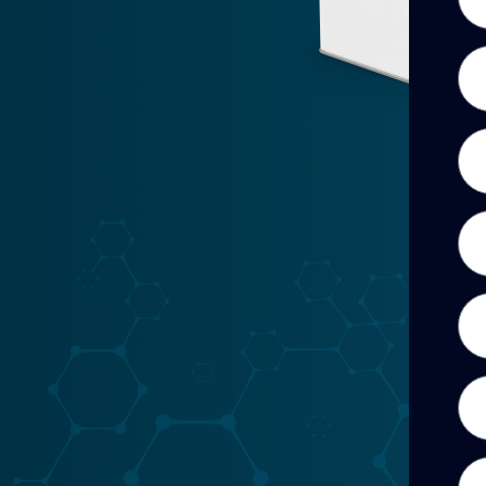
Ape
Cor
Tel
Zon
Pro
Can