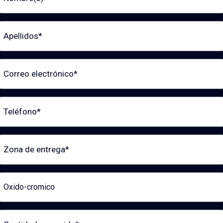
llidos
reo electrónico
éfono
a de entrega
ducto de interés
tidad requerida