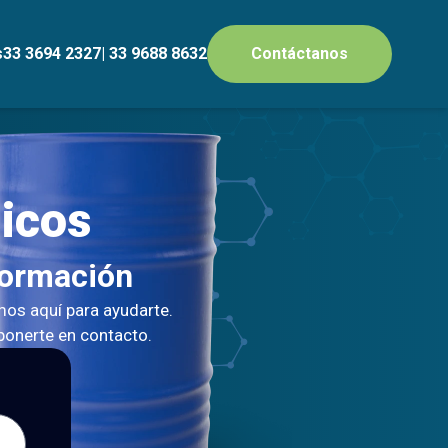
s
33 3694 2327
| 33 9688 8632
Contáctanos
icos
formación
os aquí para ayudarte.
 ponerte en contacto.