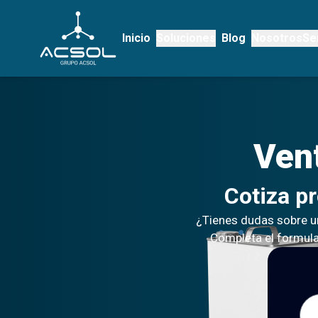
Inicio
Soluciones
Blog
Nosotros
Se
Ven
Cotiza p
¿Tienes dudas sobre u
Completa el formular
Nom