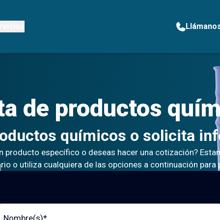
rvicios
Llámano
ta de
productos quím
roductos químicos o solicita in
n producto específico o deseas hacer una cotización? Estam
io o utiliza cualquiera de las opciones a continuación para
bre (s)