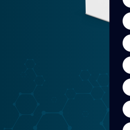
Ape
Cor
Tel
Zon
Pro
Can