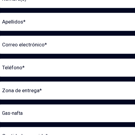
llidos
reo electrónico
éfono
a de entrega
ducto de interés
tidad requerida