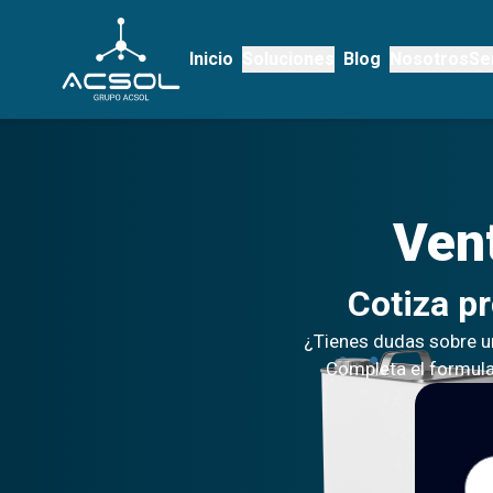
Inicio
Soluciones
Blog
Nosotros
Se
Ven
Cotiza p
¿Tienes dudas sobre u
Completa el formular
Nom