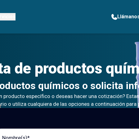
rvicios
Llámano
ta de
productos quím
roductos químicos o solicita in
n producto específico o deseas hacer una cotización? Estam
io o utiliza cualquiera de las opciones a continuación para
bre (s)