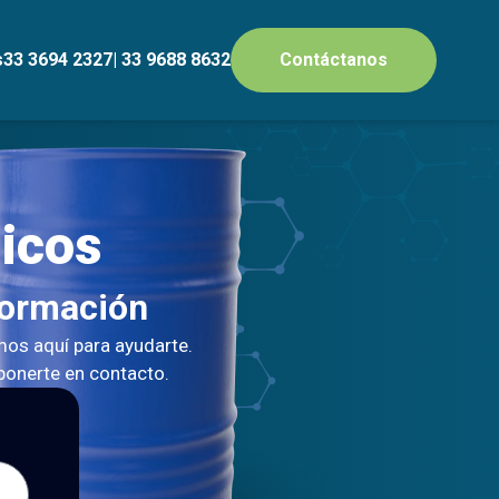
s
33 3694 2327
| 33 9688 8632
Contáctanos
icos
formación
os aquí para ayudarte.
 ponerte en contacto.